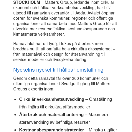
STOCKHOLM
– Matters Group, ledande inom cirkulär
ekonomi och hållbar verksamhetsutveckling, har blivit
utsedd till ramavtalsleverantör till Adda. Avtalet öppnar
dörren för svenska kommuner, regioner och offentliga
organisationer att samarbeta med Matters Group för att
utveckla mer resurseffektiva, kostnadsbesparande och
klimatsmarta verksamheter.
Ramavtalet har ett tydligt fokus på återbruk men
breddas nu till att omfatta hela cirkulära ekosystemet –
från materialval och design för återanvändning till
service-modeller och livscykelhantering.
Nyckelns nyckel till hållbar omställning
Genom detta ramavtal får över 200 kommuner och
offentliga organisationer i Sverige tillgång till Matters
Groups expertis inom:
Cirkulär verksamhetsutveckling
– Omställning
från linjära till cirkulära affärsmodeller
Återbruk och materialhantering
– Maximera
återanvändning av befintliga resurser
Kostnadsbesparande strategier
– Minska utgifter