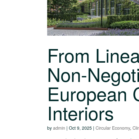
From Linear
Non-Negoti
European C
Interiors
by
admin
|
Oct 9, 2025
|
Circular Economy
,
Cli