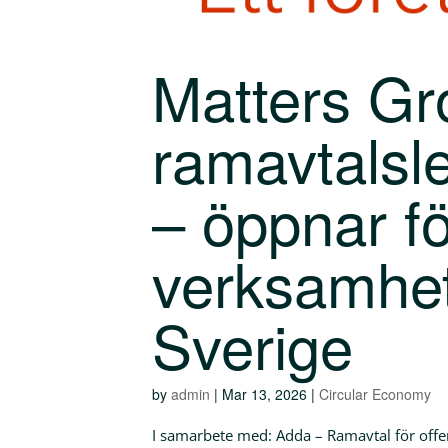
Matters Gro
ramavtalsle
– öppnar fö
verksamhet
Sverige
by
admin
|
Mar 13, 2026
|
Circular Economy
I samarbete med: Adda – Ramavtal för offen