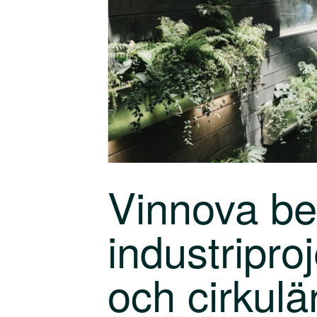
Vinnova bevi
industripro
och cirkulä