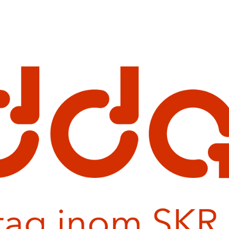
Why we matter.
How we matter.
Who we are.
What 