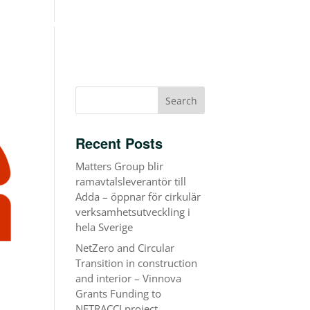
we’re up to.
Who we work with.
Eng.
Recent Posts
Matters Group blir
ramavtalsleverantör till
Adda – öppnar för cirkulär
verksamhetsutveckling i
hela Sverige
NetZero and Circular
Transition in construction
and interior – Vinnova
Grants Funding to
NETRACCI project