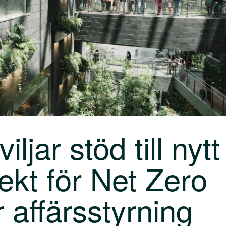
ljar stöd till nytt
jekt för Net Zero
r affärsstyrning