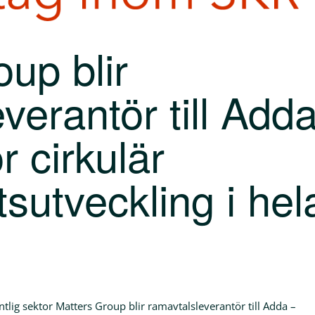
up blir
verantör till Add
r cirkulär
sutveckling i hel
tlig sektor Matters Group blir ramavtalsleverantör till Adda –