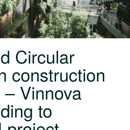
d Circular
in construction
r – Vinnova
ding to
project